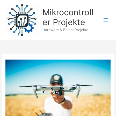
Zum
Inhalt
Mikrocontroll
springen
er Projekte
Hardware & Bastel Projekte