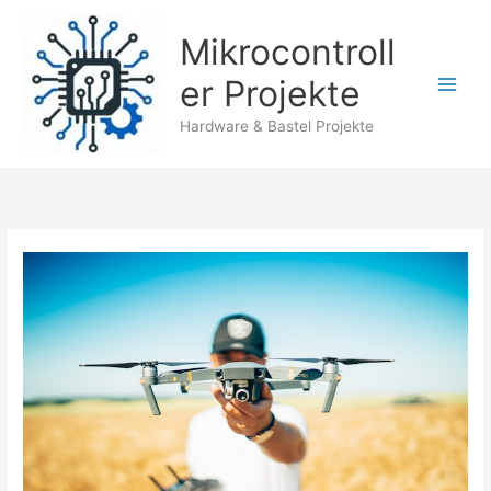
Zum
Inhalt
Mikrocontroll
springen
er Projekte
Hardware & Bastel Projekte